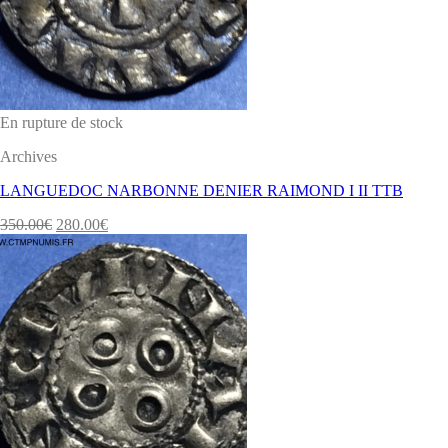
En rupture de stock
Archives
LANGUEDOC NARBONNE DENIER RAIMOND I II TTB
350.00
€
280.00
€