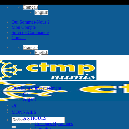
Passer
Français
au
English
contenu
Qui Sommes-Nous ?
Mon Compte
Suivi de Commande
Contact
Français
English
Or Argent d’investissement
Or
Argent
Or
MONNAIES
ANTIQUES
Recherche
Grecques Bysantines
pour :
Gauloises