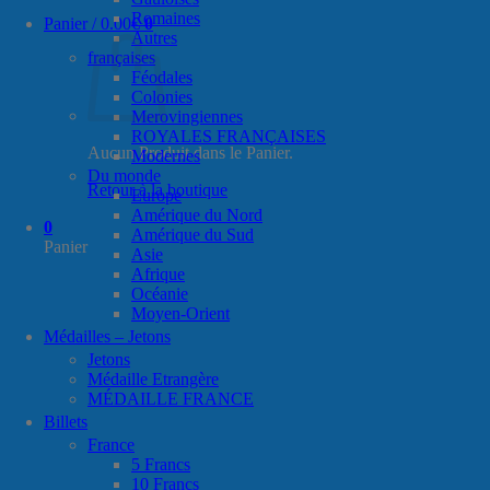
Romaines
Panier /
0.00
€
0
Autres
françaises
Féodales
Colonies
Merovingiennes
ROYALES FRANÇAISES
Aucun Produit dans le Panier.
Modernes
Du monde
Retour à la boutique
Europe
Amérique du Nord
0
Amérique du Sud
Panier
Asie
Afrique
Océanie
Moyen-Orient
Médailles – Jetons
Jetons
Médaille Etrangère
MÉDAILLE FRANCE
Billets
France
5 Francs
10 Francs