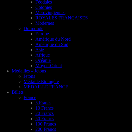
Féodales
Colonies
Merovingiennes
ROYALES FRANÇAISES
Modernes
Du monde
Europe
Amérique du Nord
Amérique du Sud
Asie
Afrique
Océanie
Moyen-Orient
Médailles – Jetons
Jetons
Médaille Etrangère
MÉDAILLE FRANCE
Billets
France
5 Francs
10 Francs
20 Francs
50 Francs
100 Francs
200 Francs