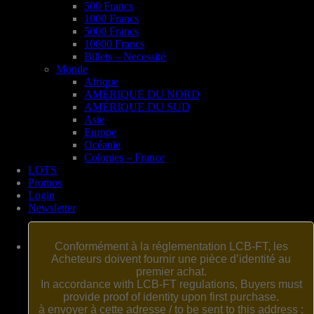
500 Francs
1000 Francs
5000 Francs
10000 Francs
Billets – Necessité
Monde
Afrique
AMÉRIQUE DU NORD
AMÉRIQUE DU SUD
Asie
Europe
Océanie
Colonies – France
LOTS
Promos
Login
Newsletter
Conformément à la réglementation LCB-FT, les
Acheteurs doivent fournir une pièce d’identité au
premier achat.
In accordance with LCB-FT regulations, Buyers must
provide proof of identity upon first purchase.
à envoyer à cette adresse / to be sent to this address :