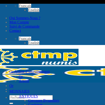
Passer
Français
au
English
contenu
Qui Sommes-Nous ?
Mon Compte
Suivi de Commande
Contact
Français
English
Or Argent d’investissement
Or
Argent
Or
MONNAIES
ANTIQUES
Recherche
Grecques Bysantines
pour :
Gauloises