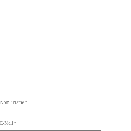
____
Nom / Name *
E-Mail *