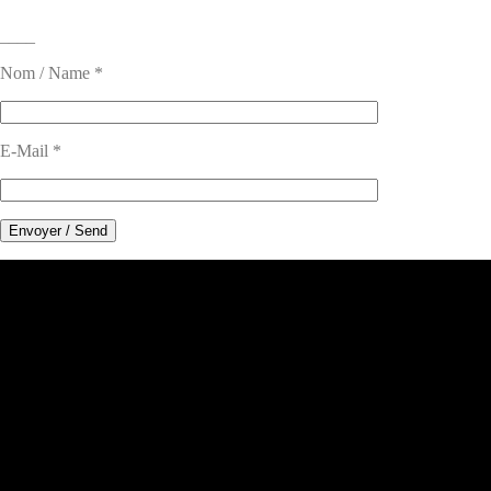
____
Nom / Name *
E-Mail *