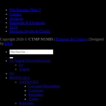
Qui Sommes-Nous ?
Contact
Archives
Paiements & Livraisons
CGV
Mentions légales & Crédits
Copyright 2026 ©
CTMP NUMIS
|
Politique de Cookies
| Designed
by
LCS
Recherche
pour :
Or Argent d’investissement
Or
Argent
Or
MONNAIES
ANTIQUES
Grecques Bysantines
Gauloises
Romaines
Autres
françaises