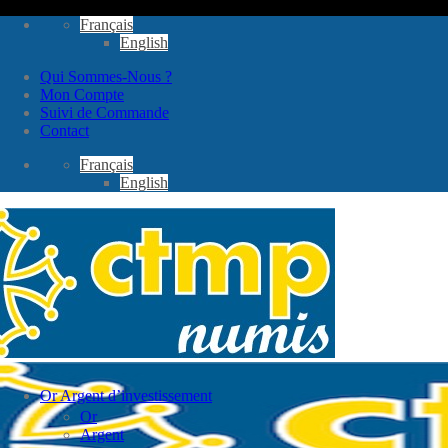
Passer
Français
au
English
contenu
Qui Sommes-Nous ?
Mon Compte
Suivi de Commande
Contact
Français
English
Or Argent d’investissement
Or
Argent