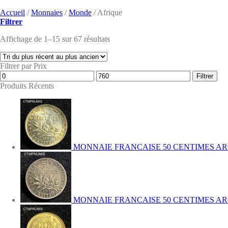
Accueil
/
Monnaies
/
Monde
/
Afrique
Filtrer
Affichage de 1–15 sur 67 résultats
Filtrer par Prix
Prix
Prix
Filtrer
min
max
Produits Récents
MONNAIE FRANCAISE 50 CENTIMES AR
MONNAIE FRANCAISE 50 CENTIMES ARG