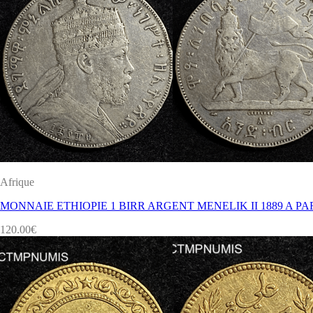
Afrique
MONNAIE ETHIOPIE 1 BIRR ARGENT MENELIK II 1889 A PA
120.00
€