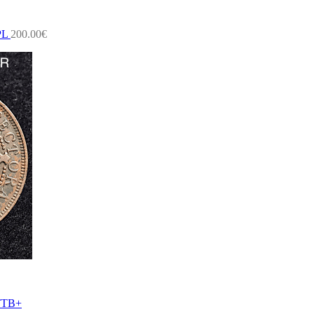
PL
200.00
€
TTB+