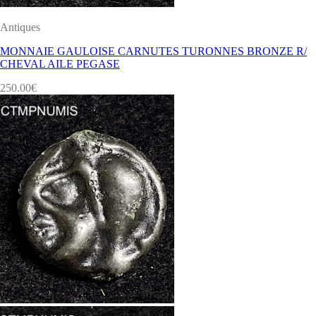
Antiques
MONNAIE GAULOISE CARNUTES TURONNES BRONZE R/
CHEVAL AILE PEGASE
250.00
€