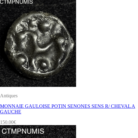
Antiques
MONNAIE GAULOISE POTIN SENONES SENS R/ CHEVAL A
GAUCHE
150.00
€