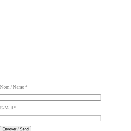
____
Nom / Name *
E-Mail *