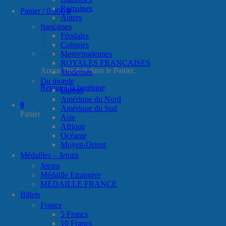
Romaines
Panier /
0.00
€
0
Autres
françaises
Féodales
Colonies
Merovingiennes
ROYALES FRANÇAISES
Aucun Produit dans le Panier.
Modernes
Du monde
Retour à la boutique
Europe
Amérique du Nord
0
Amérique du Sud
Panier
Asie
Afrique
Océanie
Moyen-Orient
Médailles – Jetons
Jetons
Médaille Etrangère
MÉDAILLE FRANCE
Billets
France
5 Francs
10 Francs