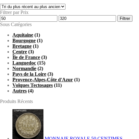
Filtrer par Prix
Prix
Prix
Filtrer
min
max
Sous Catégories
Aquitaine
(1)
Bourgogne
(1)
Bretagne
(1)
Centre
(3)
Île de France
(3)
Languedoc
(15)
Normandie
(2)
Pays de la Loire
(3)
Provence-Alpes-Côte d'Azur
(1)
Volques Tectosages
(11)
Autres
(4)
Produits Récents
MONNAIE ROYALE 50 CENTIMES