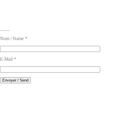
____
Nom / Name *
E-Mail *