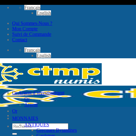
Passer
Français
au
English
contenu
Qui Sommes-Nous ?
Mon Compte
Suivi de Commande
Contact
Français
English
Or Argent d’investissement
Or
Argent
Or
MONNAIES
ANTIQUES
Recherche
Grecques Bysantines
pour :
Gauloises