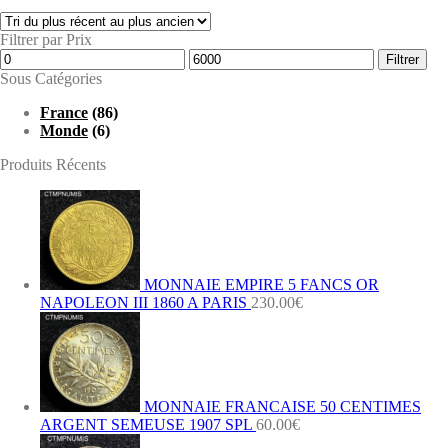
Filtrer par Prix
Prix
Prix
Filtrer
min
max
Sous Catégories
France
(86)
Monde
(6)
Produits Récents
MONNAIE EMPIRE 5 FANCS OR
NAPOLEON III 1860 A PARIS
230.00
€
MONNAIE FRANCAISE 50 CENTIMES
ARGENT SEMEUSE 1907 SPL
60.00
€