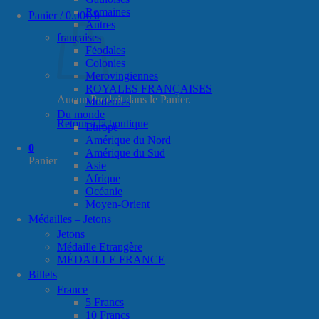
Romaines
Panier /
0.00
€
0
Autres
françaises
Féodales
Colonies
Merovingiennes
ROYALES FRANÇAISES
Aucun Produit dans le Panier.
Modernes
Du monde
Retour à la boutique
Europe
Amérique du Nord
0
Amérique du Sud
Panier
Asie
Afrique
Océanie
Moyen-Orient
Médailles – Jetons
Jetons
Médaille Etrangère
MÉDAILLE FRANCE
Billets
France
5 Francs
10 Francs