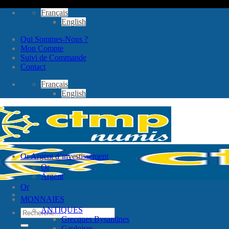
Passer
Français
au
English
contenu
Qui Sommes-Nous ?
Mon Compte
Suivi de Commande
Contact
Français
English
Or Argent d’investissement
Or
Argent
Or
MONNAIES
ANTIQUES
Recherche
Grecques Bysantines
pour :
Gauloises