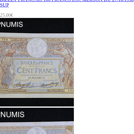
SUP
25.00
€