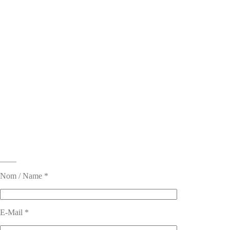
____
Nom / Name *
E-Mail *