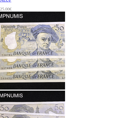
NEUF
25.00
€