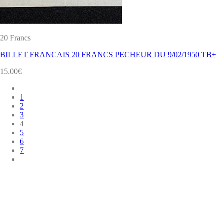
20 Francs
BILLET FRANCAIS 20 FRANCS PECHEUR DU 9/02/1950 TB+
15.00
€
1
2
3
4
5
6
7