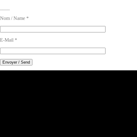
____
Nom / Name *
E-Mail *