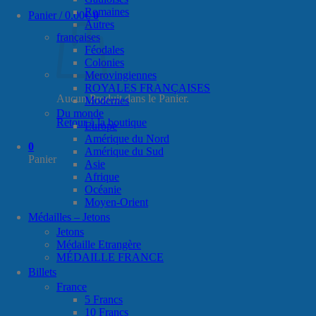
Romaines
Panier /
0.00
€
0
Autres
françaises
Féodales
Colonies
Merovingiennes
ROYALES FRANÇAISES
Aucun Produit dans le Panier.
Modernes
Du monde
Retour à la boutique
Europe
Amérique du Nord
0
Amérique du Sud
Panier
Asie
Afrique
Océanie
Moyen-Orient
Médailles – Jetons
Jetons
Médaille Etrangère
MÉDAILLE FRANCE
Billets
France
5 Francs
10 Francs