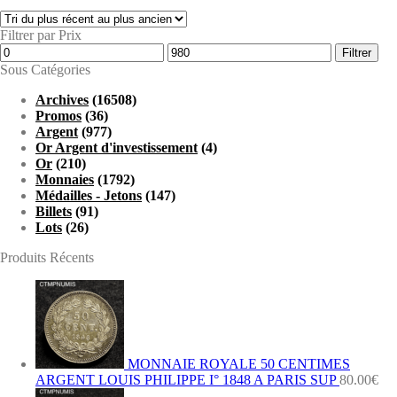
Filtrer par Prix
Prix
Prix
Filtrer
min
max
Sous Catégories
Archives
(16508)
Promos
(36)
Argent
(977)
Or Argent d'investissement
(4)
Or
(210)
Monnaies
(1792)
Médailles - Jetons
(147)
Billets
(91)
Lots
(26)
Produits Récents
MONNAIE ROYALE 50 CENTIMES
ARGENT LOUIS PHILIPPE I° 1848 A PARIS SUP
80.00
€