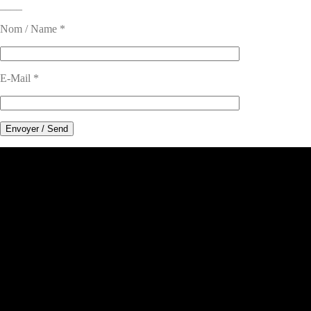
____
Nom / Name *
E-Mail *