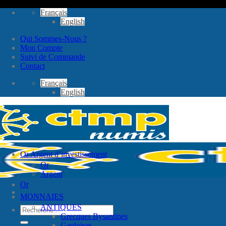
Passer
Français
au
English
contenu
Qui Sommes-Nous ?
Mon Compte
Suivi de Commande
Contact
Français
English
Or Argent d’investissement
Or
Argent
Or
MONNAIES
ANTIQUES
Recherche
Grecques Bysantines
pour :
Gauloises