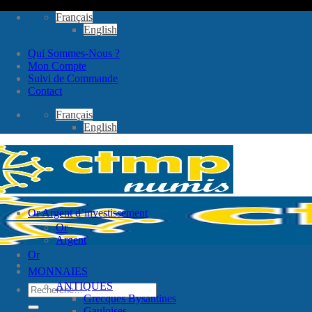
Passer
Français
au
English
contenu
Qui Sommes-Nous ?
Mon Compte
Suivi de Commande
Contact
Français
English
Or Argent d’investissement
Or
Argent
Or
MONNAIES
ANTIQUES
Recherche
Grecques Bysantines
pour :
Gauloises