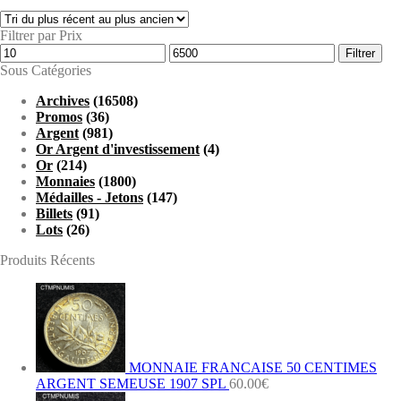
Filtrer par Prix
Prix
Prix
Filtrer
min
max
Sous Catégories
Archives
(16508)
Promos
(36)
Argent
(981)
Or Argent d'investissement
(4)
Or
(214)
Monnaies
(1800)
Médailles - Jetons
(147)
Billets
(91)
Lots
(26)
Produits Récents
MONNAIE FRANCAISE 50 CENTIMES
ARGENT SEMEUSE 1907 SPL
60.00
€