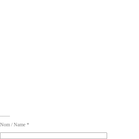
____
Nom / Name *