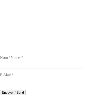
____
Nom / Name *
E-Mail *