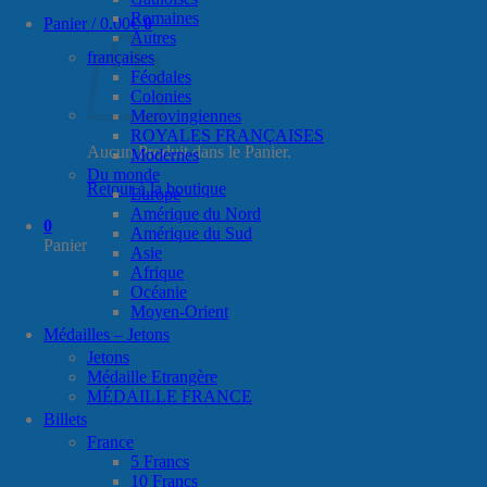
Romaines
Panier /
0.00
€
0
Autres
françaises
Féodales
Colonies
Merovingiennes
ROYALES FRANÇAISES
Aucun Produit dans le Panier.
Modernes
Du monde
Retour à la boutique
Europe
Amérique du Nord
0
Amérique du Sud
Panier
Asie
Afrique
Océanie
Moyen-Orient
Médailles – Jetons
Jetons
Médaille Etrangère
MÉDAILLE FRANCE
Billets
France
5 Francs
10 Francs