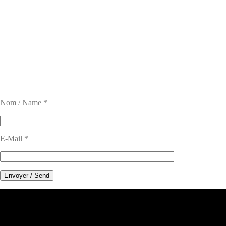
____
Nom / Name *
E-Mail *