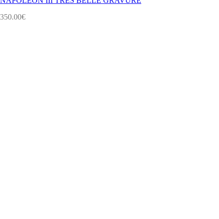
NAPOLEON III TRES BELLE GRAVURE
350.00
€