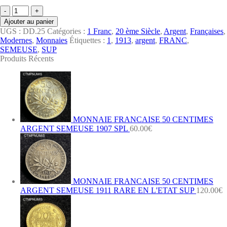
quantité
de
Ajouter au panier
1
UGS :
DD.25
Catégories :
1 Franc
,
20 ème Siècle
,
Argent
,
Françaises
,
FRANC
Modernes
,
Monnaies
Étiquettes :
1
,
1913
,
argent
,
FRANC
,
SEMEUSE
SEMEUSE
,
SUP
ARGENT
Produits Récents
1913
SUP
MONNAIE FRANCAISE 50 CENTIMES
ARGENT SEMEUSE 1907 SPL
60.00
€
MONNAIE FRANCAISE 50 CENTIMES
ARGENT SEMEUSE 1911 RARE EN L'ETAT SUP
120.00
€