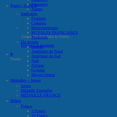
Romaines
Panier /
0.00
€
0
Autres
françaises
Féodales
Colonies
Merovingiennes
ROYALES FRANÇAISES
Aucun Produit dans le Panier.
Modernes
Du monde
Retour à la boutique
Europe
Amérique du Nord
0
Amérique du Sud
Panier
Asie
Afrique
Océanie
Moyen-Orient
Médailles – Jetons
Jetons
Médaille Etrangère
MÉDAILLE FRANCE
Billets
France
5 Francs
10 Francs