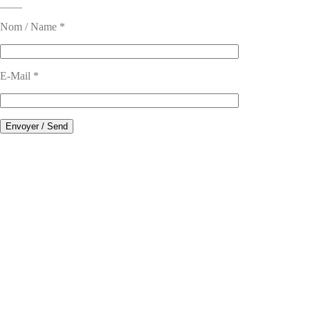
____
Nom / Name *
E-Mail *