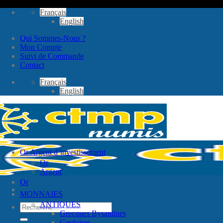
Passer
Français
au
English
contenu
Qui Sommes-Nous ?
Mon Compte
Suivi de Commande
Contact
Français
English
Or Argent d’investissement
Or
Argent
Or
MONNAIES
ANTIQUES
Recherche
Grecques Bysantines
pour :
Gauloises