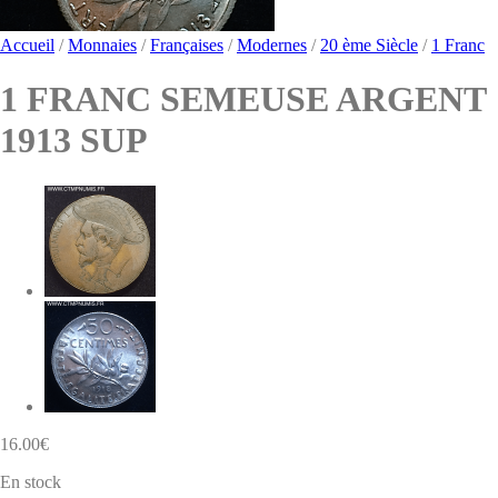
Accueil
/
Monnaies
/
Françaises
/
Modernes
/
20 ème Siècle
/
1 Franc
1 FRANC SEMEUSE ARGENT
1913 SUP
16.00
€
En stock