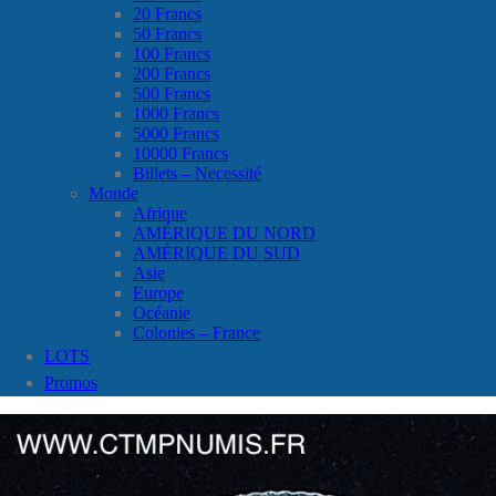
20 Francs
50 Francs
100 Francs
200 Francs
500 Francs
1000 Francs
5000 Francs
10000 Francs
Billets – Necessité
Monde
Afrique
AMÉRIQUE DU NORD
AMÉRIQUE DU SUD
Asie
Europe
Océanie
Colonies – France
LOTS
Promos