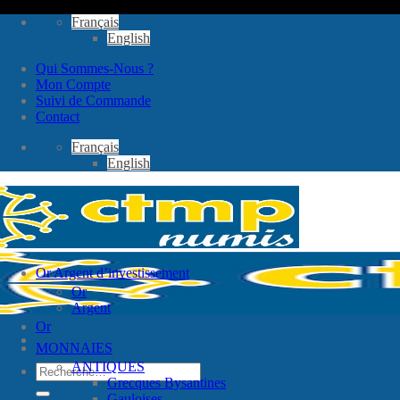
Passer
Français
au
English
contenu
Qui Sommes-Nous ?
Mon Compte
Suivi de Commande
Contact
Français
English
Or Argent d’investissement
Or
Argent
Or
MONNAIES
ANTIQUES
Recherche
Grecques Bysantines
pour :
Gauloises