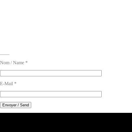
____
Nom / Name *
E-Mail *