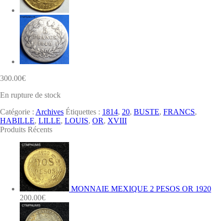
300.00
€
En rupture de stock
Catégorie :
Archives
Étiquettes :
1814
,
20
,
BUSTE
,
FRANCS
,
HABILLE
,
LILLE
,
LOUIS
,
OR
,
XVIII
Produits Récents
MONNAIE MEXIQUE 2 PESOS OR 1920
200.00
€