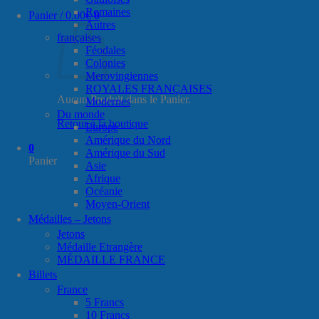
Romaines
Panier /
0.00
€
0
Autres
françaises
Féodales
Colonies
Merovingiennes
ROYALES FRANÇAISES
Aucun Produit dans le Panier.
Modernes
Du monde
Retour à la boutique
Europe
Amérique du Nord
0
Amérique du Sud
Panier
Asie
Afrique
Océanie
Moyen-Orient
Médailles – Jetons
Jetons
Médaille Etrangère
MÉDAILLE FRANCE
Billets
France
5 Francs
10 Francs