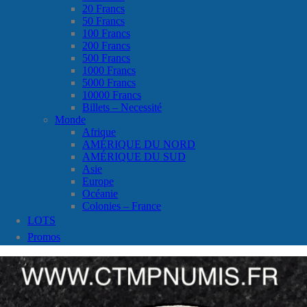
20 Francs
50 Francs
100 Francs
200 Francs
500 Francs
1000 Francs
5000 Francs
10000 Francs
Billets – Necessité
Monde
Afrique
AMÉRIQUE DU NORD
AMÉRIQUE DU SUD
Asie
Europe
Océanie
Colonies – France
LOTS
Promos