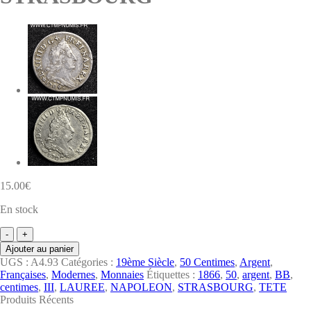
15.00
€
En stock
quantité
de
Ajouter au panier
50
UGS :
A4.93
Catégories :
19ème Siècle
,
50 Centimes
,
Argent
,
CENTIMES
Françaises
,
Modernes
,
Monnaies
Étiquettes :
1866
,
50
,
argent
,
BB
,
ARGENT
centimes
,
III
,
LAUREE
,
NAPOLEON
,
STRASBOURG
,
TETE
NAPOLEON
Produits Récents
III