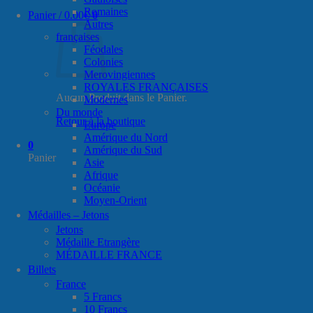
Romaines
Panier /
0.00
€
0
Autres
françaises
Féodales
Colonies
Merovingiennes
ROYALES FRANÇAISES
Aucun Produit dans le Panier.
Modernes
Du monde
Retour à la boutique
Europe
Amérique du Nord
0
Amérique du Sud
Panier
Asie
Afrique
Océanie
Moyen-Orient
Médailles – Jetons
Jetons
Médaille Etrangère
MÉDAILLE FRANCE
Billets
France
5 Francs
10 Francs