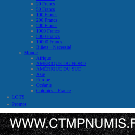
20 Francs
50 Francs
100 Francs
200 Francs
500 Francs
1000 Francs
5000 Francs
10000 Francs
Billets – Necessité
Monde
Afrique
AMÉRIQUE DU NORD
AMÉRIQUE DU SUD
Asie
Europe
Océanie
Colonies – France
LOTS
Promos