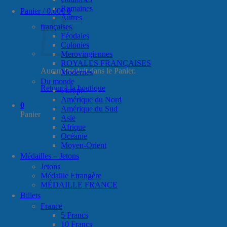
Romaines
Panier /
0.00
€
0
Autres
françaises
Féodales
Colonies
Merovingiennes
ROYALES FRANÇAISES
Aucun Produit dans le Panier.
Modernes
Du monde
Retour à la boutique
Europe
Amérique du Nord
0
Amérique du Sud
Panier
Asie
Afrique
Océanie
Moyen-Orient
Médailles – Jetons
Jetons
Médaille Etrangère
MÉDAILLE FRANCE
Billets
France
5 Francs
10 Francs