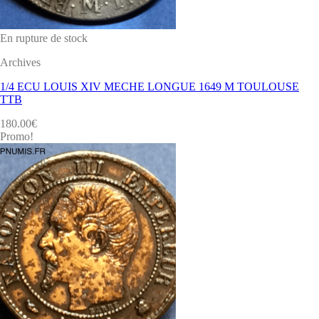
En rupture de stock
Archives
1/4 ECU LOUIS XIV MECHE LONGUE 1649 M TOULOUSE
TTB
180.00
€
Promo!