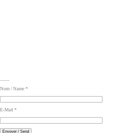
____
Nom / Name *
E-Mail *