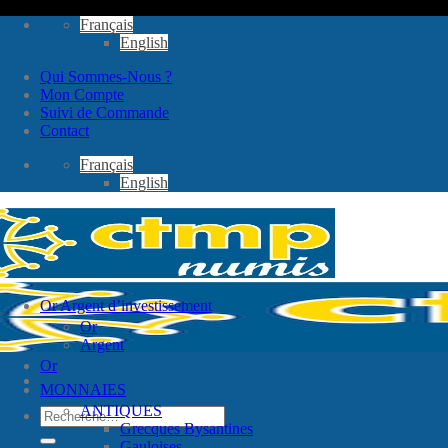
Passer
Français
au
English
contenu
Qui Sommes-Nous ?
Mon Compte
Suivi de Commande
Contact
Français
English
Or Argent d’investissement
Or
Argent
Or
MONNAIES
ANTIQUES
Recherche
Grecques Bysantines
pour :
Gauloises