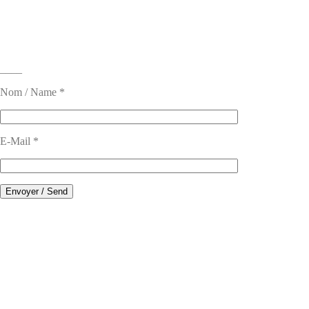
____
Nom / Name *
E-Mail *