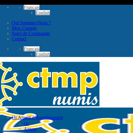
Passer
Français
au
English
contenu
Qui Sommes-Nous ?
Mon Compte
Suivi de Commande
Contact
Français
English
Or Argent d’investissement
Or
Argent