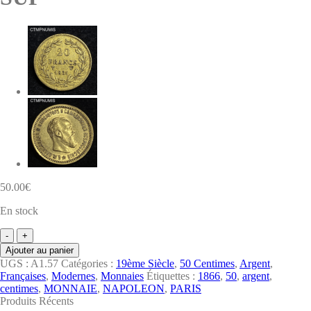
50.00
€
En stock
quantité
de
Ajouter au panier
MONNAIE
UGS :
A1.57
Catégories :
19ème Siècle
,
50 Centimes
,
Argent
,
EMPIRE
Françaises
,
Modernes
,
Monnaies
Étiquettes :
1866
,
50
,
argent
,
50
centimes
,
MONNAIE
,
NAPOLEON
,
PARIS
CENTIMES
Produits Récents
ARGENT