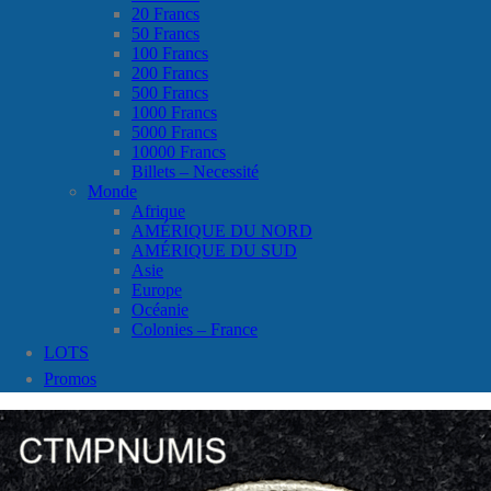
20 Francs
50 Francs
100 Francs
200 Francs
500 Francs
1000 Francs
5000 Francs
10000 Francs
Billets – Necessité
Monde
Afrique
AMÉRIQUE DU NORD
AMÉRIQUE DU SUD
Asie
Europe
Océanie
Colonies – France
LOTS
Promos