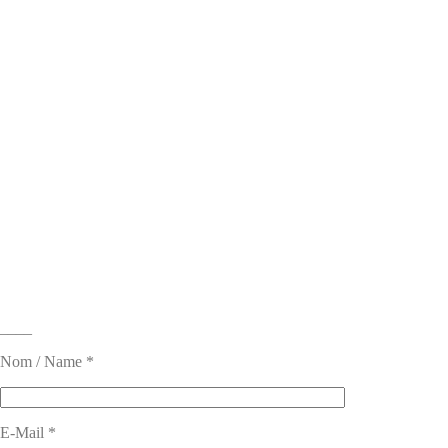
____
Nom / Name *
E-Mail *