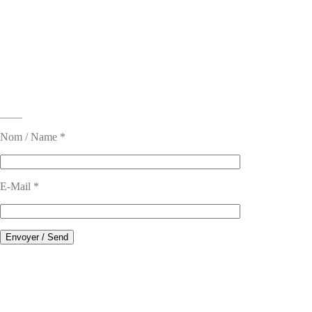
____
Nom / Name *
E-Mail *