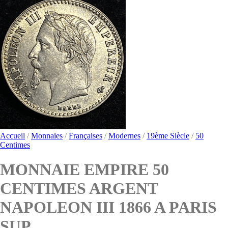
Accueil
/
Monnaies
/
Françaises
/
Modernes
/
19ème Siècle
/
50
Centimes
MONNAIE EMPIRE 50
CENTIMES ARGENT
NAPOLEON III 1866 A PARIS
SUP