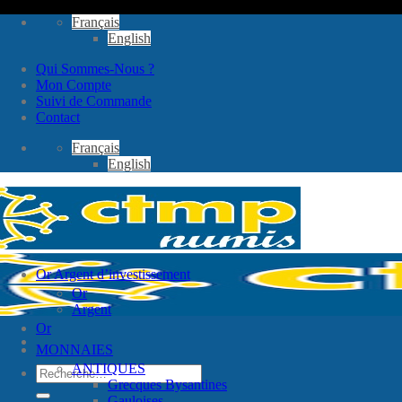
Passer
Français
au
English
contenu
Qui Sommes-Nous ?
Mon Compte
Suivi de Commande
Contact
Français
English
Or Argent d’investissement
Or
Argent
Or
MONNAIES
ANTIQUES
Recherche
Grecques Bysantines
pour :
Gauloises