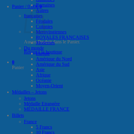
Romaines
Panier /
0.00
€
0
Autres
françaises
Féodales
Colonies
Merovingiennes
ROYALES FRANÇAISES
Aucun Produit dans le Panier.
Modernes
Du monde
Retour à la boutique
Europe
Amérique du Nord
0
Amérique du Sud
Panier
Asie
Afrique
Océanie
Moyen-Orient
Médailles – Jetons
Jetons
Médaille Etrangère
MÉDAILLE FRANCE
Billets
France
5 Francs
10 Francs