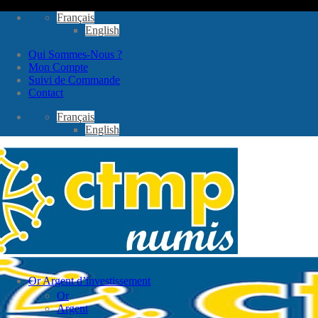
Passer
Français
au
English
contenu
Qui Sommes-Nous ?
Mon Compte
Suivi de Commande
Contact
Français
English
Or Argent d’investissement
Or
Argent