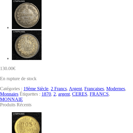
130.00
€
En rupture de stock
Catégories :
19ème Siècle
,
2 Francs
,
Argent
,
Françaises
,
Modernes
,
Monnaies
Étiquettes :
1870
,
2
,
argent
,
CERES
,
FRANCS
,
MONNAIE
Produits Récents