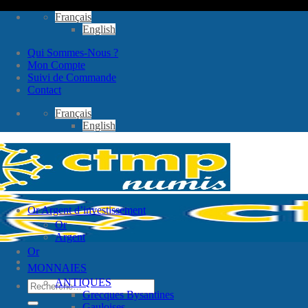
Passer
Français
au
English
contenu
Qui Sommes-Nous ?
Mon Compte
Suivi de Commande
Contact
Français
English
Or Argent d’investissement
Or
Argent
Or
MONNAIES
ANTIQUES
Recherche
Grecques Bysantines
pour :
Gauloises