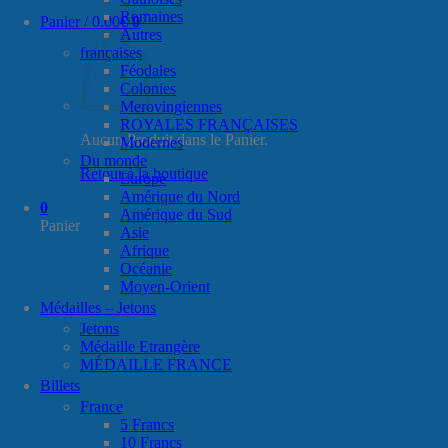
Romaines
Panier /
0.00
€
0
Autres
françaises
Féodales
Colonies
Merovingiennes
ROYALES FRANÇAISES
Aucun Produit dans le Panier.
Modernes
Du monde
Retour à la boutique
Europe
Amérique du Nord
0
Amérique du Sud
Panier
Asie
Afrique
Océanie
Moyen-Orient
Médailles – Jetons
Jetons
Médaille Etrangère
MÉDAILLE FRANCE
Billets
France
5 Francs
10 Francs