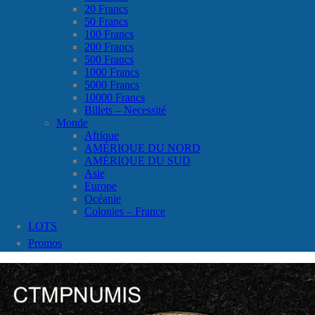
20 Francs
50 Francs
100 Francs
200 Francs
500 Francs
1000 Francs
5000 Francs
10000 Francs
Billets – Necessité
Monde
Afrique
AMÉRIQUE DU NORD
AMÉRIQUE DU SUD
Asie
Europe
Océanie
Colonies – France
LOTS
Promos