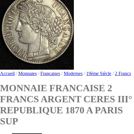
Accueil
/
Monnaies
/
Françaises
/
Modernes
/
19ème Siècle
/
2 Francs
MONNAIE FRANCAISE 2
FRANCS ARGENT CERES III°
REPUBLIQUE 1870 A PARIS
SUP