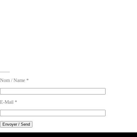
____
Nom / Name *
E-Mail *