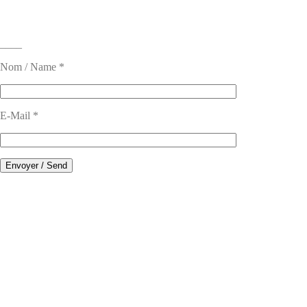
____
Nom / Name *
E-Mail *