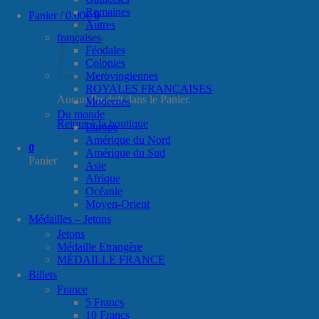
Romaines
Panier /
0.00
€
0
Autres
françaises
Féodales
Colonies
Merovingiennes
ROYALES FRANÇAISES
Aucun Produit dans le Panier.
Modernes
Du monde
Retour à la boutique
Europe
Amérique du Nord
0
Amérique du Sud
Panier
Asie
Afrique
Océanie
Moyen-Orient
Médailles – Jetons
Jetons
Médaille Etrangère
MÉDAILLE FRANCE
Billets
France
5 Francs
10 Francs