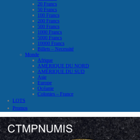
20 Francs
50 Francs
100 Francs
200 Francs
500 Francs
1000 Francs
5000 Francs
10000 Francs
Billets – Necessité
Monde
Afrique
AMÉRIQUE DU NORD
AMÉRIQUE DU SUD
Asie
Europe
Océanie
Colonies – France
LOTS
Promos