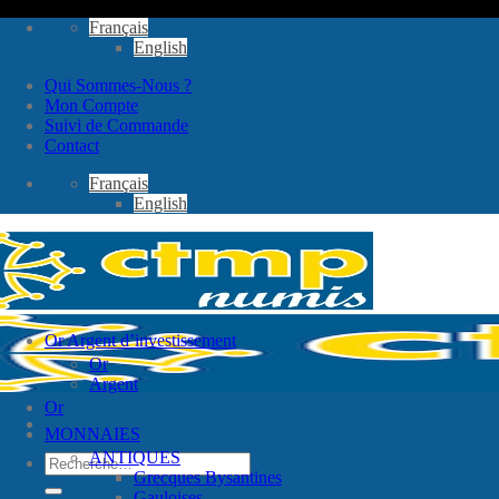
Passer
Français
au
English
contenu
Qui Sommes-Nous ?
Mon Compte
Suivi de Commande
Contact
Français
English
Or Argent d’investissement
Or
Argent
Or
MONNAIES
ANTIQUES
Recherche
Grecques Bysantines
pour :
Gauloises