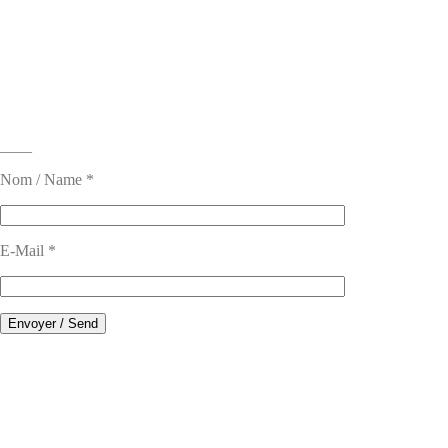
____
Nom / Name *
E-Mail *