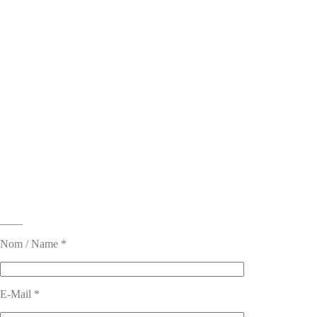
____
Nom / Name *
E-Mail *