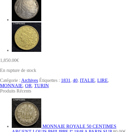
1,850.00
€
En rupture de stock
Catégorie :
Archives
Étiquettes :
1831
,
40
,
ITALIE
,
LIRE
,
MONNAIE
,
OR
,
TURIN
Produits Récents
MONNAIE ROYALE 50 CENTIMES
ARGENT LOUIS PHILIPPE I° 1848 A PARIS SUP
80.00
€