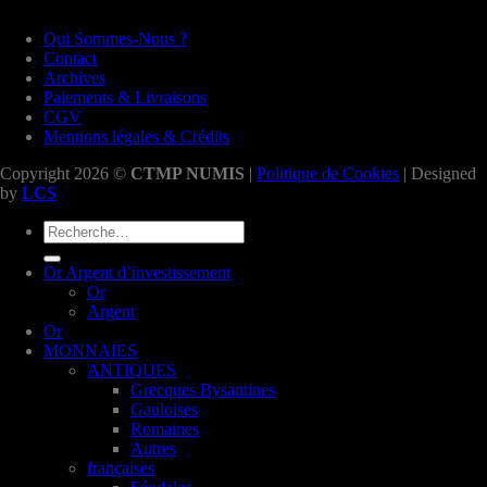
Qui Sommes-Nous ?
Contact
Archives
Paiements & Livraisons
CGV
Mentions légales & Crédits
Copyright 2026 ©
CTMP NUMIS
|
Politique de Cookies
| Designed
by
LCS
Recherche
pour :
Or Argent d’investissement
Or
Argent
Or
MONNAIES
ANTIQUES
Grecques Bysantines
Gauloises
Romaines
Autres
françaises