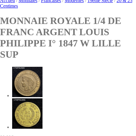
Accueil
/
Monnaies
/
Françaises
/
Modernes
/
19ème Siècle
/
20 & 25
Centimes
MONNAIE ROYALE 1/4 DE
FRANC ARGENT LOUIS
PHILIPPE I° 1847 W LILLE
SUP