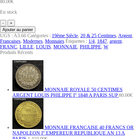
80.00
€
En stock
quantité
de
Ajouter au panier
MONNAIE
UGS :
A3.66
Catégories :
19ème Siècle
,
20 & 25 Centimes
,
Argent
,
ROYALE
Françaises
,
Modernes
,
Monnaies
Étiquettes :
1/4
,
1847
,
argent
,
1/4
FRANC
,
LILLE
,
LOUIS
,
MONNAIE
,
PHILIPPE
,
W
DE
Produits Récents
FRANC
ARGENT
LOUIS
PHILIPPE
I°
1847
W
MONNAIE ROYALE 50 CENTIMES
LILLE
ARGENT LOUIS PHILIPPE I° 1848 A PARIS SUP
80.00
€
SUP
MONNAIE FRANCAISE 40 FRANCS OR
NAPOLEON I° EMPEREUR REPUBLIQUE AN 13 A
PARIS
1,410.00
€