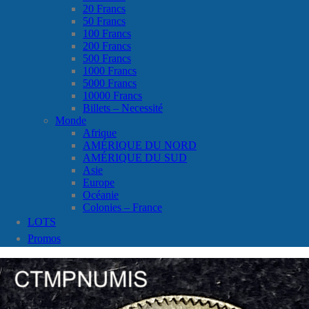
20 Francs
50 Francs
100 Francs
200 Francs
500 Francs
1000 Francs
5000 Francs
10000 Francs
Billets – Necessité
Monde
Afrique
AMÉRIQUE DU NORD
AMÉRIQUE DU SUD
Asie
Europe
Océanie
Colonies – France
LOTS
Promos