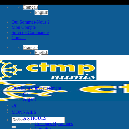
Passer
Français
au
English
contenu
Qui Sommes-Nous ?
Mon Compte
Suivi de Commande
Contact
Français
English
Or Argent d’investissement
Or
Argent
Or
MONNAIES
ANTIQUES
Recherche
Grecques Bysantines
pour :
Gauloises