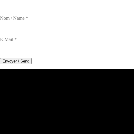
____
Nom / Name *
E-Mail *