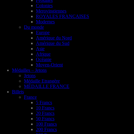
Féodales
Colonies
Merovingiennes
ROYALES FRANÇAISES
Modernes
Du monde
Europe
Amérique du Nord
Amérique du Sud
Asie
Afrique
Océanie
Moyen-Orient
Médailles – Jetons
Jetons
Médaille Etrangère
MÉDAILLE FRANCE
Billets
France
5 Francs
10 Francs
20 Francs
50 Francs
100 Francs
200 Francs