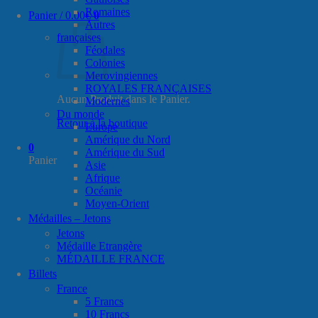
Romaines
Panier /
0.00
€
0
Autres
françaises
Féodales
Colonies
Merovingiennes
ROYALES FRANÇAISES
Aucun Produit dans le Panier.
Modernes
Du monde
Retour à la boutique
Europe
Amérique du Nord
0
Amérique du Sud
Panier
Asie
Afrique
Océanie
Moyen-Orient
Médailles – Jetons
Jetons
Médaille Etrangère
MÉDAILLE FRANCE
Billets
France
5 Francs
10 Francs