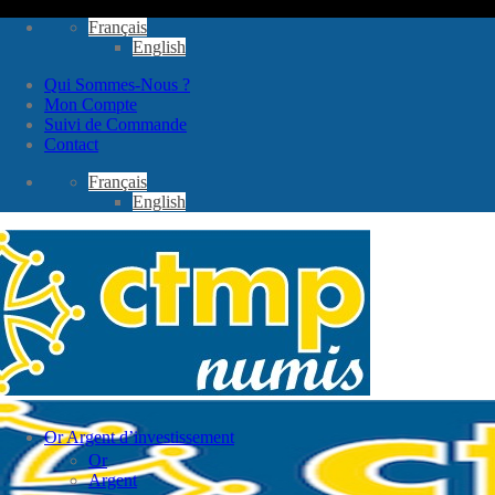
Passer
Français
au
English
contenu
Qui Sommes-Nous ?
Mon Compte
Suivi de Commande
Contact
Français
English
Or Argent d’investissement
Or
Argent