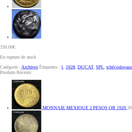
350.00
€
En rupture de stock
Catégorie :
Archives
Étiquettes :
1
,
1928
,
DUCAT
,
SPL
,
tchécoslovaq
Produits Récents
MONNAIE MEXIQUE 2 PESOS OR 1920
20