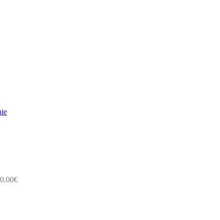
uie
0.00
€