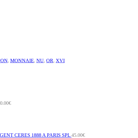
YON
,
MONNAIE
,
NU
,
OR
,
XVI
0.00
€
ENT CERES 1888 A PARIS SPL
45.00
€