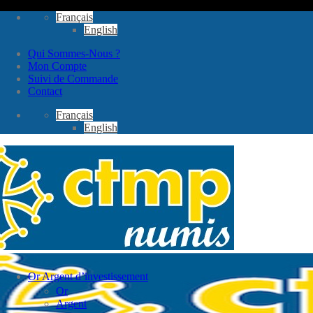
Passer
Français
au
English
contenu
Qui Sommes-Nous ?
Mon Compte
Suivi de Commande
Contact
Français
English
Or Argent d’investissement
Or
Argent