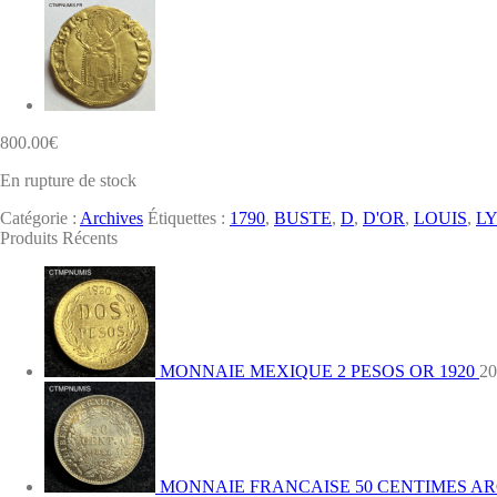
800.00
€
En rupture de stock
Catégorie :
Archives
Étiquettes :
1790
,
BUSTE
,
D
,
D'OR
,
LOUIS
,
L
Produits Récents
MONNAIE MEXIQUE 2 PESOS OR 1920
20
MONNAIE FRANCAISE 50 CENTIMES ARG