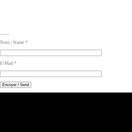
____
Nom / Name *
E-Mail *