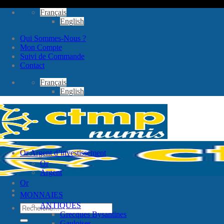
Passer
Français
au
English
contenu
Qui Sommes-Nous ?
Mon Compte
Suivi de Commande
Contact
Français
English
Or Argent d’investissement
Or
Argent
Or
MONNAIES
ANTIQUES
Recherche
Grecques Bysantines
pour :
Gauloises