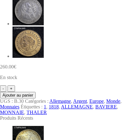
260.00
€
En stock
quantité
de
Ajouter au panier
MONNAIE
UGS :
B.30
Catégories :
Allemagne
,
Argent
,
Europe
,
Monde
,
ALLEMAGNE
Monnaies
Étiquettes :
1
,
1818
,
ALLEMAGNE
,
BAVIERE
,
BAVIERE
MONNAIE
,
THALER
1
Produits Récents
THALER
ARGENT
MAXIMILIEN
1818