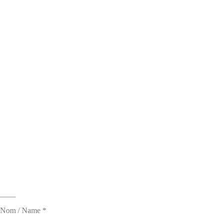
____
Nom / Name *