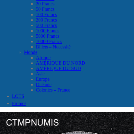
20 Francs
50 Francs
100 Francs
200 Francs
500 Francs
1000 Francs
5000 Francs
10000 Francs
Billets – Necessité
Monde
Afrique
AMÉRIQUE DU NORD
AMÉRIQUE DU SUD
Asie
Europe
Océanie
Colonies – France
LOTS
Promos