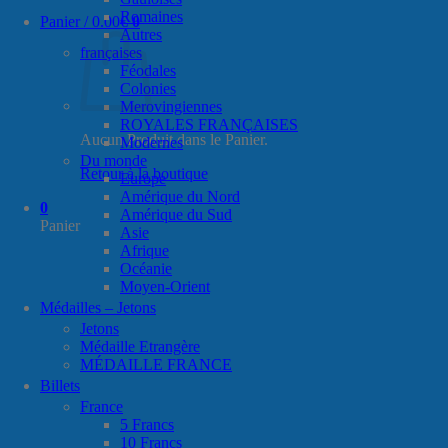
Romaines
Panier /
0.00
€
0
Autres
françaises
Féodales
Colonies
Merovingiennes
ROYALES FRANÇAISES
Aucun Produit dans le Panier.
Modernes
Du monde
Retour à la boutique
Europe
Amérique du Nord
0
Amérique du Sud
Panier
Asie
Afrique
Océanie
Moyen-Orient
Médailles – Jetons
Jetons
Médaille Etrangère
MÉDAILLE FRANCE
Billets
France
5 Francs
10 Francs