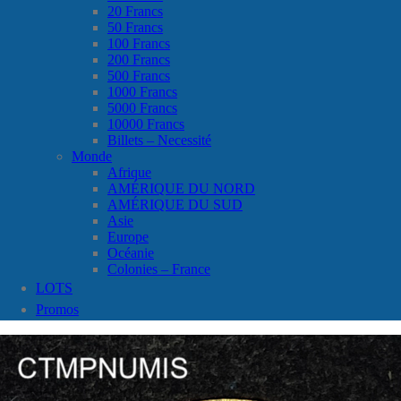
20 Francs
50 Francs
100 Francs
200 Francs
500 Francs
1000 Francs
5000 Francs
10000 Francs
Billets – Necessité
Monde
Afrique
AMÉRIQUE DU NORD
AMÉRIQUE DU SUD
Asie
Europe
Océanie
Colonies – France
LOTS
Promos