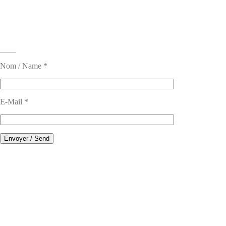
____
Nom / Name *
E-Mail *