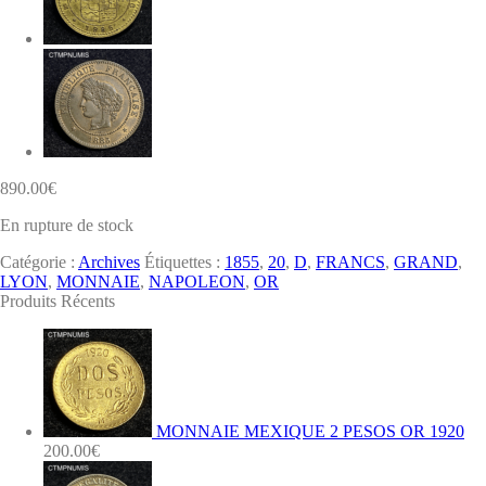
890.00
€
En rupture de stock
Catégorie :
Archives
Étiquettes :
1855
,
20
,
D
,
FRANCS
,
GRAND
,
LYON
,
MONNAIE
,
NAPOLEON
,
OR
Produits Récents
MONNAIE MEXIQUE 2 PESOS OR 1920
200.00
€