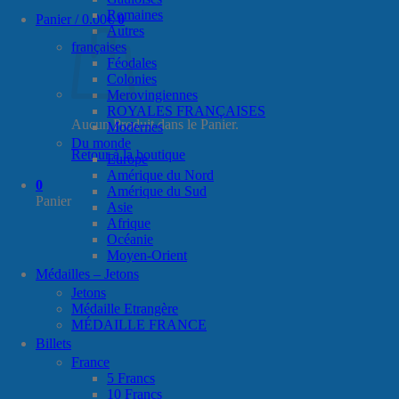
Romaines
Panier /
0.00
€
0
Autres
françaises
Féodales
Colonies
Merovingiennes
ROYALES FRANÇAISES
Aucun Produit dans le Panier.
Modernes
Du monde
Retour à la boutique
Europe
Amérique du Nord
0
Amérique du Sud
Panier
Asie
Afrique
Océanie
Moyen-Orient
Médailles – Jetons
Jetons
Médaille Etrangère
MÉDAILLE FRANCE
Billets
France
5 Francs
10 Francs