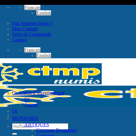
Passer
Français
au
English
contenu
Qui Sommes-Nous ?
Mon Compte
Suivi de Commande
Contact
Français
English
Or Argent d’investissement
Or
Argent
Or
MONNAIES
ANTIQUES
Recherche
Grecques Bysantines
pour :
Gauloises