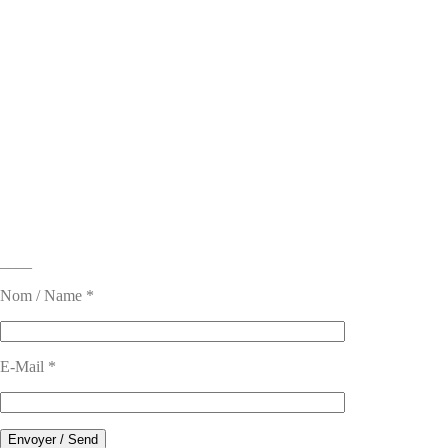
____
Nom / Name *
E-Mail *