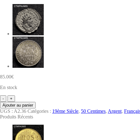
85.00
€
En stock
quantité
de
Ajouter au panier
MONNAIE
UGS :
A2.36
Catégories :
19ème Siècle
,
50 Centimes
,
Argent
,
Françai
EMPIRE
Produits Récents
DEMI
FRANC
ARGENT
NAPOLEON