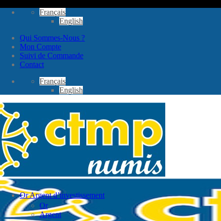
Passer
Français
au
English
contenu
Qui Sommes-Nous ?
Mon Compte
Suivi de Commande
Contact
Français
English
Or Argent d’investissement
Or
Argent