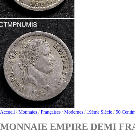
Accueil
/
Monnaies
/
Françaises
/
Modernes
/
19ème Siècle
/
50 Centi
MONNAIE EMPIRE DEMI FRA